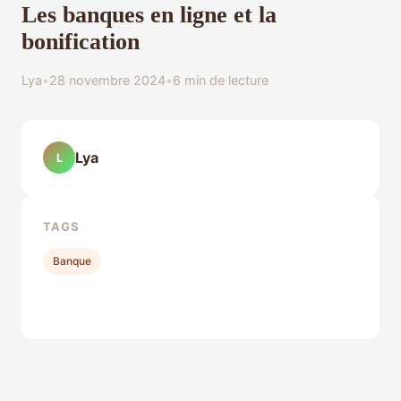
Les banques en ligne et la
bonification
Lya
•
28 novembre 2024
•
6 min de lecture
Lya
L
TAGS
Banque